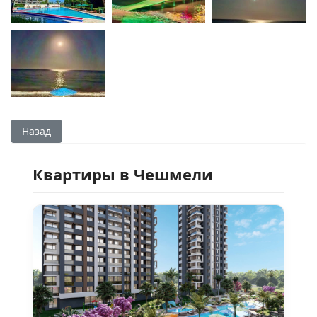
Предыдущий: Каргыпынары — престижный курортный рай
Назад
Квартиры в Чешмели