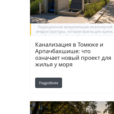
Редакционная визуализация инженерной
инфраструктуры, которая важна для оценк
прибрежных районов Эрдемли и качества
долгого проживания.
Канализация в Томюке и
Арпачбахшише: что
означает новый проект для
жилья у моря
Подробнее