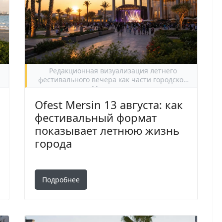
Редакционная визуализация летнего
фестивального вечера как части городской
жизни Мерсина в августе.
Ofest Mersin 13 августа: как
фестивальный формат
показывает летнюю жизнь
города
Подробнее