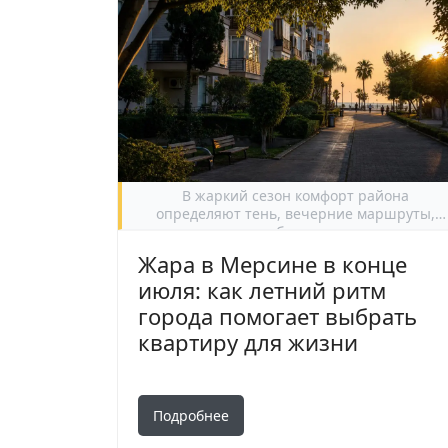
В жаркий сезон комфорт района
определяют тень, вечерние маршруты,
состояние дома и близость повседневных
сервисов.
Жара в Мерсине в конце
июля: как летний ритм
города помогает выбрать
квартиру для жизни
Подробнее