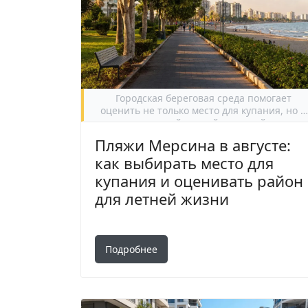
Городская береговая среда помогает
оценить не только место для купания, но и
ежедневный летний ритм района.
Пляжи Мерсина в августе:
как выбирать место для
купания и оценивать район
для летней жизни
Подробнее