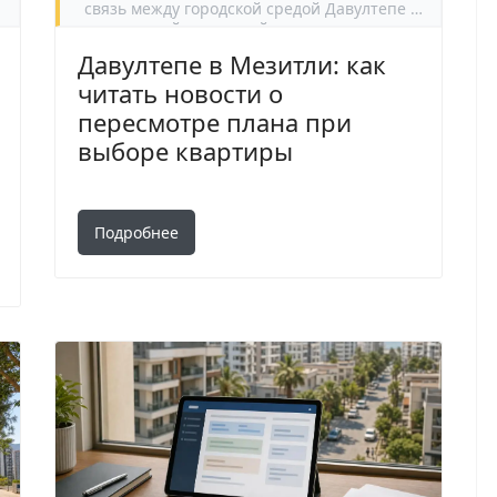
связь между городской средой Давултепе и
адресной проверкой планировочных
документов перед покупкой жилья.
Давултепе в Мезитли: как
читать новости о
пересмотре плана при
выборе квартиры
Подробнее