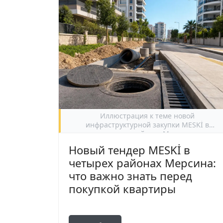
Иллюстрация к теме новой
инфраструктурной закупки MESKİ в
центральных районах Мерсина и ее
значения для выбора квартиры.
Новый тендер MESKİ в
четырех районах Мерсина:
что важно знать перед
покупкой квартиры