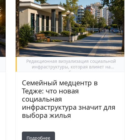
Редакционная визуализация социальной
инфраструктуры, которая влияет на
повседневное удобство проживания в
Тедже.
Семейный медцентр в
Тедже: что новая
социальная
инфраструктура значит для
выбора жилья
Подробнее