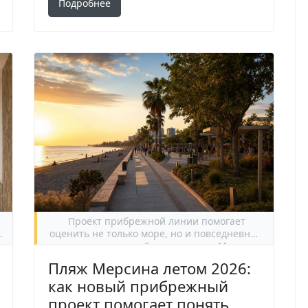
Подробнее
Проект прибрежной линии помогает
оценить не только море, но и повседневный
ритм жизни между Енишехиром и Мезитли.
Пляж Мерсина летом 2026:
как новый прибрежный
проект помогает понять