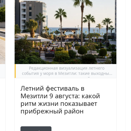
Редакционная визуализация летнего
события у моря в Мезитли: такие выходные
помогают увидеть сезонный ритм
прибрежного района.
Летний фестиваль в
Мезитли 9 августа: какой
ритм жизни показывает
прибрежный район