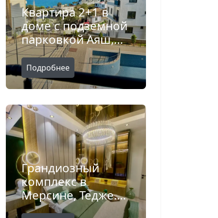
Квартира 2+1 в
доме с подземной
парковкой Аяш,
Мерсин - Ft75152v
Подробнее
Грандиозный
комплекс в
Мерсине, Тедже.
Квартиры 2+1 -