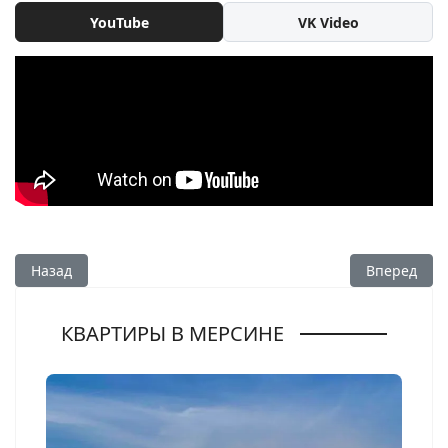
YouTube
VK Video
Предыдущий: Водопад Йеркёпрю - Yerköprü
Следующий:
Назад
Вперед
КВАРТИРЫ В МЕРСИНЕ