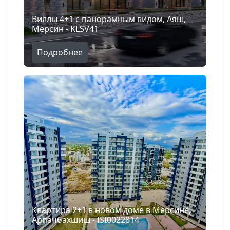
Виллы 4+1 с панорамным видом, Аяш,
Мерсин - KLSV41
Подробнее
Квартира 2+1 в новом доме в Мерсине,
Арпачбахшиш - ISI0022814