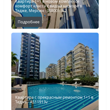
Квартира 1+1 в новом комплексе
комфорт класса с видом на море в
Тедже, Мерсин - IBR001162
Подробнее
Квартира с прекрасным ремонтом 1+1 в
Тедже - AS11913v