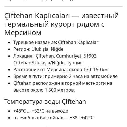
Çiftehan Kaplıcaları — известный
термальный курорт рядом с
Мерсином
Турецкое название: Çiftehan Kaplıcaları
Регион: Ulukışla, Niğde
Локация: Çiftehan, Cumhuriyet, 51902
Çiftehan/Ulukışla/Niğde, Турция
Расстояние от Мерсина: около 130–150 км
Время в пути: примерно 2 часа на автомобиле
Çiftehan расположен в горной местности на
высоте около 1 500 метров.
Температура воды Çiftehan
+48°C … +52°C на выходе
в лечебных бассейнах — +38…+42°C