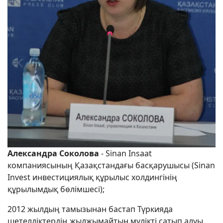
Александра Соколова
- Sinan Insaat
компаниясының Қазақстандағы басқарушысы (Sinan
Invest инвестициялық құрылыс холдингінің
құрылымдық бөлімшесі);
2012 жылдың тамызынан бастап Түркияда
шетелдіктердің жылжымайтын мүлікті сатып алуы