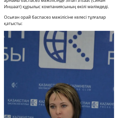
арнайы баспасөз мәжілісінде Sinan Insaat (Синан
Иншаат) құрылыс компаниясының өкілі мәлімдеді.
Осыған орай баспасөз мәжілісіне келесі тұлғалар
қатысты: