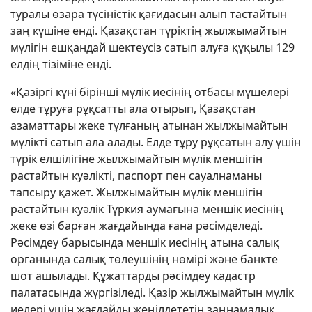
туралы өзара түсіністік қағидасын алып тастайтын
заң күшіне енді. Қазақстан түріктің жылжымайтын
мүлігін ешқандай шектеусіз сатып алуға құқылы 129
елдің тізіміне енді.
«Қазіргі күні бірінші мүлік иесінің отбасы мүшелері
елде тұруға рұқсатты ала отырып, Қазақстан
азаматтары жеке тұлғаның атынан жылжымайтын
мүлікті сатып ала алады. Елде тұру рұқсатын алу үшін
түрік елшілігіне жылжымайтын мүлік меншігін
растайтын куәлікті, паспорт пен сауалнаманы
тапсыру қажет. Жылжымайтын мүлік меншігін
растайтын куәлік Түркия аумағына меншік иесінің
жеке өзі барған жағдайында ғана рәсімделеді.
Рәсімдеу барысында меншік иесінің атына салық
органында салық төлеушінің нөмірі және банкте
шот ашылады. Құжаттарды рәсімдеу кадастр
палатасында жүргізіледі. Қазір жылжымайтын мүлік
иелері үшін жағдайды жеңілдететін заңнамалық