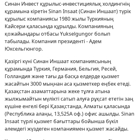
Синан Инвест құрылыс-инвестициялық холдингнің
құрамына кіретін Sinan Insaat (Синан Иншаат) түрік
құрылыс компаниясы 1980 жылы Түркияның
Кайсери қаласында құрылды. Компанияның
қожайындары отбасы Yukselgungor болып
табылады. Компания президенті - Адем
Юксельгюнгор.
Қазіргі күні Синан Иншаат компаниясының
құрамында Түркия, Германия, Бельгия, Ресей,
Голландия және тағы да басқа елдерде қызмет
жасайтын 3000 мыңнан аса қызметкер еңбек етеді.
Қазақстан азаматтарына жеке тұлға атына
жылжымайтын мүлікті сатып алуға рұқсат ететін заң
күшіне енгелі бері Қазақстанда, Алматы қаласында
(Республика алаңы, 13,525А оф.) офис ашылды. Sinan
Insaat түрлі қызмет бағыттары бойынша бүкіл
әлемдегі жүздеген компаниямен қызмет жасайды.