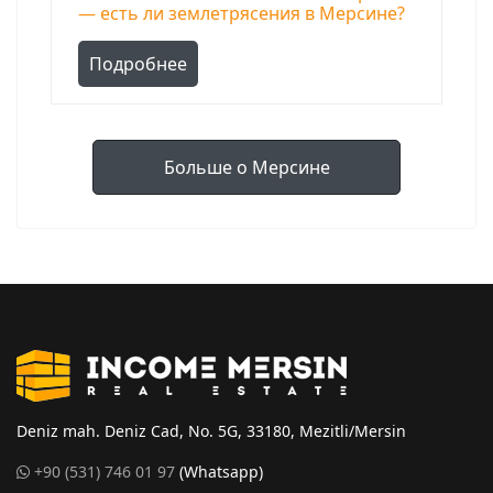
— есть ли землетрясения в Мерсине?
Подробнее
Больше о Мерсине
Deniz mah. Deniz Cad, No. 5G, 33180, Mezitli/Mersin
+90 (531) 746 01 97
(Whatsapp)