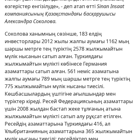
өзгерістер енгізілуде», - деп атап өтті
Sinan Insaat
компаниясының Қазақстандағы басқарушысы
Александра Соколова.
Соколова ханымның сөзінше, 183 елдің
инвесторлары 2012 жылы жалпы аумағы 1162 мың
шаршы метрге тең түріктің 2578 жылжымайтын
мүлік нысанын сатып алған. Түркиядағы
жылжымайтын мүлікті көбінесе Германия
азаматтары сатып алған. 561 неміс азаматына
жалпы аумағы 789 мың шаршы метрге тең түріктің
775 жылжымайтын мүлік нысаны тиесілі.
Көшбасшылардың үштігіне ағылшындар мен
түріктер кіреді. Ресей Федерациясының азаматтары
үшін 2008 жылдан бастап жеке тұлғаның атына
жылжымайтын мүлікті сатып алу рұқсат етілген.
Ресейдің азаматтарына Түркиядағы 416, ал
Ұлыбританияның азаматтарына 365 жылжымайтын
мүлік нысаны тиесілі; ресейліктер мен