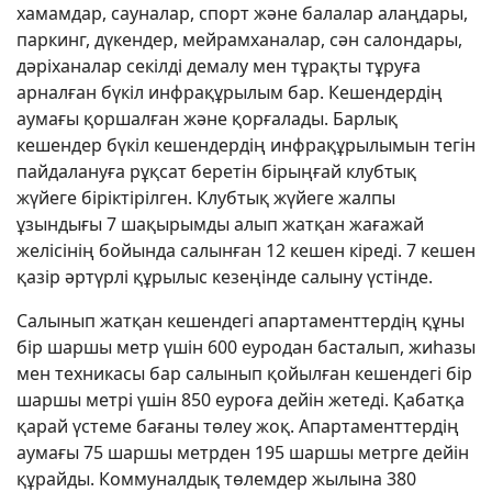
хамамдар, сауналар, спорт және балалар алаңдары,
паркинг, дүкендер, мейрамханалар, сән салондары,
дәріханалар секілді демалу мен тұрақты тұруға
арналған бүкіл инфрақұрылым бар. Кешендердің
аумағы қоршалған және қорғалады. Барлық
кешендер бүкіл кешендердің инфрақұрылымын тегін
пайдалануға рұқсат беретін бірыңғай клубтық
жүйеге біріктірілген. Клубтық жүйеге жалпы
ұзындығы 7 шақырымды алып жатқан жағажай
желісінің бойында салынған 12 кешен кіреді. 7 кешен
қазір әртүрлі құрылыс кезеңінде салыну үстінде.
Салынып жатқан кешендегі апартаменттердің құны
бір шаршы метр үшін 600 еуродан басталып, жиһазы
мен техникасы бар салынып қойылған кешендегі бір
шаршы метрі үшін 850 еуроға дейін жетеді. Қабатқа
қарай үстеме бағаны төлеу жоқ. Апартаменттердің
аумағы 75 шаршы метрден 195 шаршы метрге дейін
құрайды. Коммуналдық төлемдер жылына 380