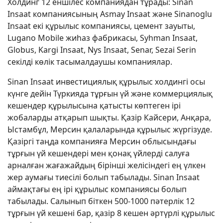
Холдинг 12 еншілес компаниядан тұрады: Sinan
Insaat компаниясының Asmay Insaat және Sinanoglu
Insaat екі құрылыс компаниясы, цемент зауыты,
Lugano Mobile жиһаз фабрикасы, Syhman Insaat,
Globus, Kargi Insaat, Nys Insaat, Senar, Sezai Serin
секілді көлік тасымалдаушы компаниялар.
Sinan Insaat инвестициялық құрылыс холдингі осы
күнге дейін Түркияда тұрғын үй және коммерциялық
кешендер құрылысына қатысты көптеген ірі
жобаларды атқарып шықты. Қазір Кайсери, Анқара,
Ыстамбұл, Мерсин қалаларында құрылыс жүргізуде.
Қазіргі таңда компанияға Мерсин облысындағы
тұрғын үй кешендері мен қонақ үйлерді салуға
арналған жағажайдың бірінші желісіндегі ең үлкен
жер аумағы тиесілі болып табылады. Sinan Insaat
аймақтағы ең ірі құрылыс компаниясы болып
табылады. Салынып біткен 500-1000 пәтерлік 12
тұрғын үй кешені бар, қазір 8 кешен әртүрлі құрылыс