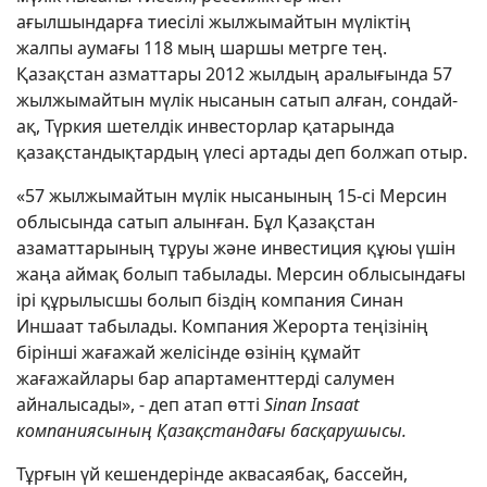
ағылшындарға тиесілі жылжымайтын мүліктің
жалпы аумағы 118 мың шаршы метрге тең.
Қазақстан азматтары 2012 жылдың аралығында 57
жылжымайтын мүлік нысанын сатып алған, сондай-
ақ, Түркия шетелдік инвесторлар қатарында
қазақстандықтардың үлесі артады деп болжап отыр.
«57 жылжымайтын мүлік нысанының 15-сі Мерсин
облысында сатып алынған. Бұл Қазақстан
азаматтарының тұруы және инвестиция құюы үшін
жаңа аймақ болып табылады. Мерсин облысындағы
ірі құрылысшы болып біздің компания Синан
Иншаат табылады. Компания Жерорта теңізінің
бірінші жағажай желісінде өзінің құмайт
жағажайлары бар апартаменттерді салумен
айналысады», - деп атап өтті
Sinan Insaat
компаниясының Қазақстандағы басқарушысы.
Тұрғын үй кешендерінде аквасаябақ, бассейн,