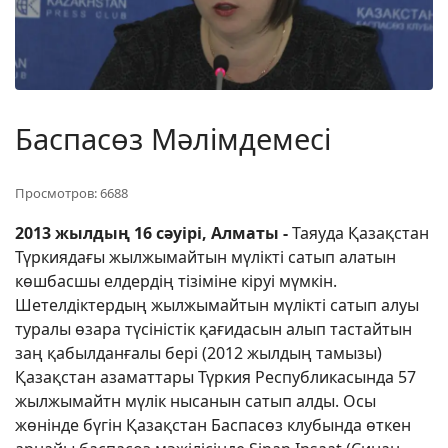
Баспасөз Мәлімдемесі
Просмотров: 6688
2013
жылдың 16 сәуірі
, Алматы -
Таяуда Қазақстан
Түркиядағы жылжымайтын мүлікті сатып алатын
көшбасшы елдердің тізіміне кіруі мүмкін.
Шетелдіктердың жылжымайтын мүлікті сатып алуы
туралы өзара түсіністік қағидасын алып тастайтын
заң қабылданғалы бері (2012 жылдың тамызы)
Қазақстан азаматтары Түркия Республикасында 57
жылжымайтн мүлік нысанын сатып алды. Осы
жөнінде бүгін Қазақстан Баспасөз клубында өткен