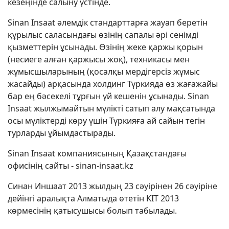
кезеңінде салыну үстінде.
Sinan Insaat әлемдік стандарттарға жауап беретін
құрылыс саласындағы өзінің сапалы әрі сенімді
қызметтерін ұсынады. Өзінің жеке қаржы қорын
(несиеге алған қаржысы жоқ), техникасы мен
жұмысшыларының (қосалқы мердігерсіз жұмыс
жасайды) арқасында холдинг Түркияда өз жағажайы
бар ең бәсекелі тұрғын үй кешенін ұсынады. Sinan
Insaat жылжымайтын мүлікті сатып алу мақсатында
осы мүліктерді көру үшін Түркияға ай сайын тегін
турларды ұйымдастырады.
Sinan Insaat компаниясының Қазақстандағы
офисінің сайты - sinan-insaat.kz
Синан Иншаат 2013 жылдың 23 сәуірінен 26 сәуіріне
дейінгі аралықта Алматыда өтетін KIT 2013
көрмесінің қатысушысы болып табылады.