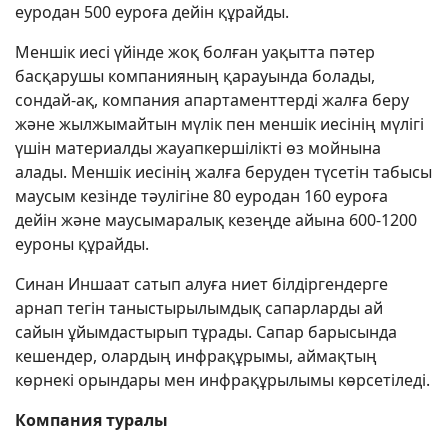
еуродан 500 еуроға дейін құрайды.
Меншік иесі үйінде жоқ болған уақытта пәтер
басқарушы компанияның қарауында болады,
сондай-ақ, компания апартаменттерді жалға беру
және жылжымайтын мүлік пен меншік иесінің мүлігі
үшін материалды жауапкершілікті өз мойнына
алады. Меншік иесінің жалға беруден түсетін табысы
маусым кезінде тәулігіне 80 еуродан 160 еуроға
дейін және маусымаралық кезеңде айына 600-1200
еуроны құрайды.
Синан Иншаат сатып алуға ниет білдіргендерге
арнап тегін таныстырылымдық сапарларды ай
сайын ұйымдастырып тұрады. Сапар барысында
кешендер, олардың инфрақұрымы, аймақтың
көрнекі орындары мен инфрақұрылымы көрсетіледі.
Компания туралы