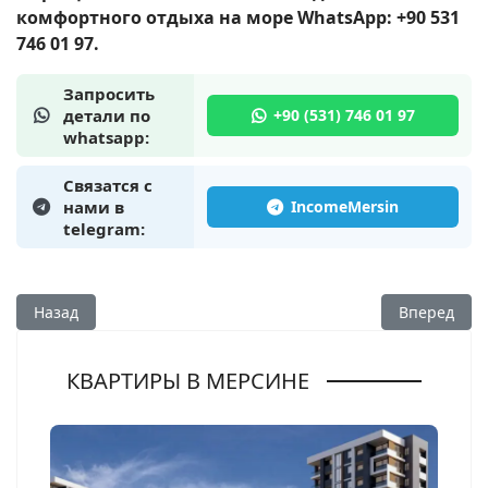
комфортного отдыха на море WhatsApp: +90 531
746 01 97.
Запросить
детали по
whatsapp:
Связатся с
нами в
telegram:
Предыдущий: Аренда квартиры 1+1 в Каргыпынары, Мерсин
Следующий:
Назад
Вперед
КВАРТИРЫ В МЕРСИНЕ