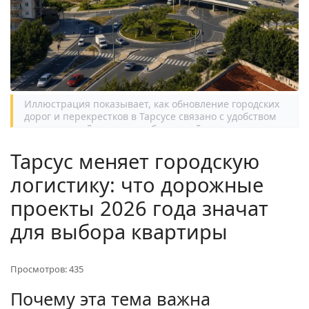
Иллюстрация показывает, как обновление городских
дорог и перекрестков в Тарсусе связано с удобством
повседневной жизни и выбором района для покупки
жилья.
Тарсус меняет городскую
логистику: что дорожные
проекты 2026 года значат
для выбора квартиры
Просмотров: 435
Почему эта тема важна