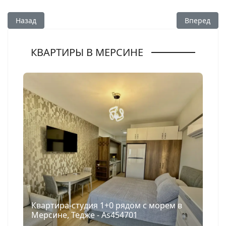
Предыдущий: Кırsal mahalle в Мерсине: почему статус адр
Следующий:
Назад
Вперед
КВАРТИРЫ В МЕРСИНЕ
Квартира-студия 1+0 рядом с морем в
Мерсине, Тедже - As454701