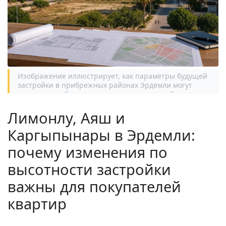
Изображение иллюстрирует, как параметры будущей
застройки в прибрежных районах Эрдемли могут
влиять на выбор квартиры и ощущение района.
Лимонлу, Аяш и
Каргыпынары в Эрдемли:
почему изменения по
высотности застройки
важны для покупателей
квартир