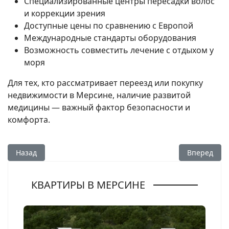
Специализированные центры пересадки волос
и коррекции зрения
Доступные цены по сравнению с Европой
Международные стандарты оборудования
Возможность совместить лечение с отдыхом у
моря
Для тех, кто рассматривает переезд или покупку
недвижимости в Мерсине, наличие развитой
медицины — важный фактор безопасности и
комфорта.
Предыдущий: Образование в Мерсине — детские сады, шк
Следующий:
Назад
Вперед
КВАРТИРЫ В МЕРСИНЕ