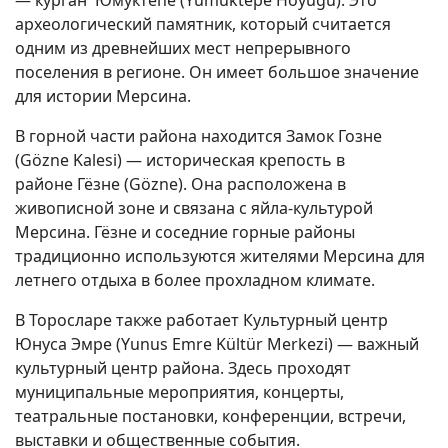
— курган Юмуктепе (Yumuktepe Höyüğü). Это
археологический памятник, который считается
одним из древнейших мест непрерывного
поселения в регионе. Он имеет большое значение
для истории Мерсина.
В горной части района находится Замок Гозне
(Gözne Kalesi) — историческая крепость в
районе Гёзне (Gözne). Она расположена в
живописной зоне и связана с яйла-культурой
Мерсина. Гёзне и соседние горные районы
традиционно используются жителями Мерсина для
летнего отдыха в более прохладном климате.
В Торосларе также работает Культурный центр
Юнуса Эмре (Yunus Emre Kültür Merkezi) — важный
культурный центр района. Здесь проходят
муниципальные мероприятия, концерты,
театральные постановки, конференции, встречи,
выставки и общественные события.