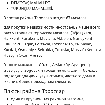
DEMİRTAŞ MAHALLESİ
TURUNÇLU MAHALLESİ.
В состав района Торослар входят 67 махалле.
Для покупки недвижимости иностранцы чаще всего
рассматривают городские махалле: Çağdaşkent,
Halkkent, Korukent, Mevlana, Akbelen, Güneykent,
Çukurova, Sağlık, Portakal, Tozkoparan, Yalınayak,
Kurdali, Osmaniye, Selçuklar, Toroslar, Mustafa Kemal и
Hüseyin Okan Merzeci.
Горные махалле — Gözne, Arslanköy, Ayvagediği,
Güzelyayla, Soğucak и соседние локации — больше
подходят для дачи, yayla-отдыха, частного дома и
жизни в более прохладном климате.
Плюсы района Торослар
один из крупнейших районов Мерсина;
население более 323 тысяч человек;