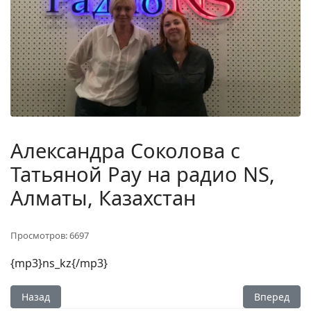
Александра Соколова с
Татьяной Рау на радио NS,
Алматы, Казахстан
Просмотров: 6697
{mp3}ns_kz{/mp3}
Предыдущий: Александра Соколова на радио ГОВОРИТ МО
Следующий:
Назад
Вперед