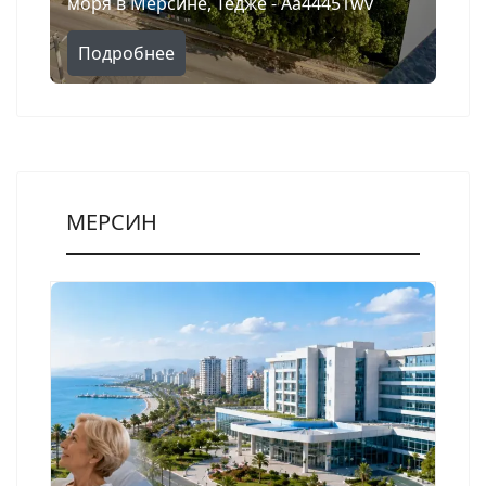
моря в Мерсине, Тедже - Aa44451wv
Подробнее
МЕРСИН