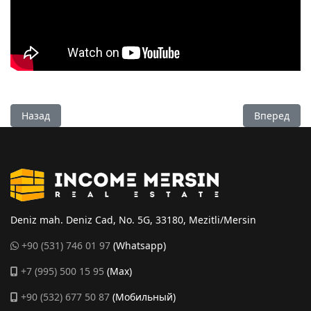
Предыдущий: Комплекс премиум класса у моря. Квартиры 1
Следующий:
Назад
Вперед
Deniz mah. Deniz Cad, No. 5G, 33180, Mezitli/Mersin
+90 (531) 746 01 97
(Whatsapp)
+7 (995) 500 15 95
(Max)
+90 (532) 677 50 87
(Мобильный)