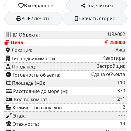
В избранное
Поделиться
PDF / печать
Скачать сторис
URA002
ID Объекта:
Цена:
250000
Аяш
Локация:
Квартиры
⁠Тип недвижимости:
Застройщик
Продавец:
Сдача объекта
⁠Готовность объекта:
110
Площадь (м2):
370
Расстояние до моря (м):
2+1
Кол-во комнат:
2
Количество санузлов:
- - -
Этаж:
13
Этажность: