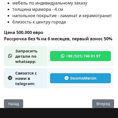
мебель по индивидуальному заказу
толщина мрамора - 4 см
напольное покрытие - ламинат и керамогранит
близость к центру города
Цена 500.000 евро
Рассрочка без % на 6 месяцев, первый взнос 50%
Запросить
детали по
whatsapp:
Связатся с
нами в
telegram:
Предыдущий: Квартиры 1+1 в новом комплексе в Мерсине, 
Следующий:
Назад
Вперед
Поиск