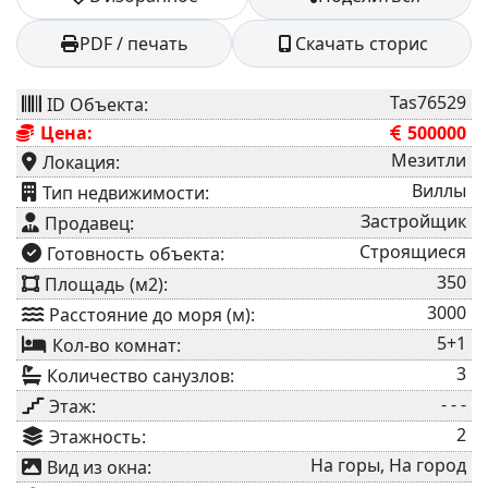
PDF / печать
Скачать сторис
Tas76529
ID Объекта:
Цена:
500000
Мезитли
Локация:
Виллы
⁠Тип недвижимости:
Застройщик
Продавец:
Строящиеся
⁠Готовность объекта:
350
Площадь (м2):
3000
Расстояние до моря (м):
5+1
Кол-во комнат:
3
Количество санузлов:
- - -
Этаж:
2
Этажность:
На горы, На город
Вид из окна: