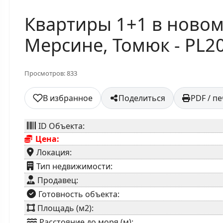
Квартиры 1+1 в новом
Мерсине, Томюк - PL2
Просмотров: 833
В избранное
Поделиться
PDF / п
ID Объекта:
Цена:
Локация:
⁠Тип недвижимости:
Продавец:
⁠Готовность объекта:
Площадь (м2):
Расстояние до моря (м):