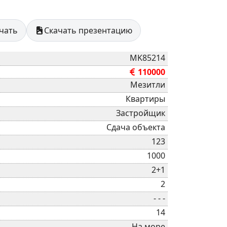
ечать
Скачать презентацию
MK85214
110000
Мезитли
Квартиры
Застройщик
Сдача объекта
123
1000
2+1
2
- - -
14
На море