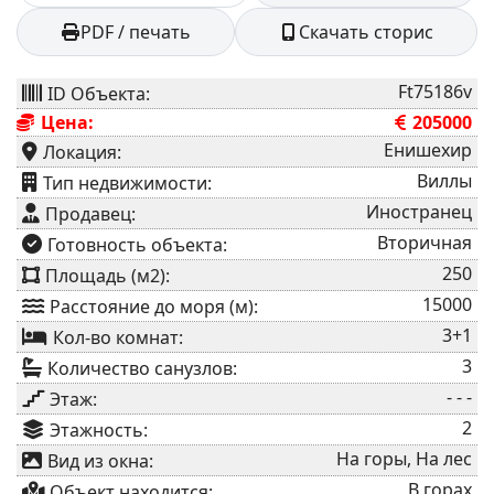
PDF / печать
Скачать сторис
Ft75186v
ID Объекта:
Цена:
205000
Енишехир
Локация:
Виллы
⁠Тип недвижимости:
Иностранец
Продавец:
Вторичная
⁠Готовность объекта:
250
Площадь (м2):
15000
Расстояние до моря (м):
3+1
Кол-во комнат:
3
Количество санузлов:
- - -
Этаж:
2
Этажность:
На горы, На лес
Вид из окна:
В горах
Объект находится: