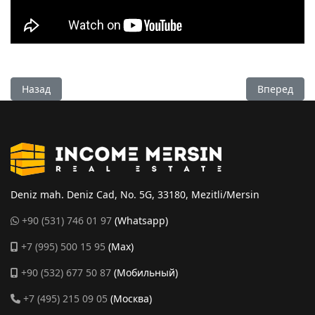
Предыдущий: Квартира 2+1 в Тедже, Мерсин - AS2137v
Следующий:
Назад
Вперед
Deniz mah. Deniz Cad, No. 5G, 33180, Mezitli/Mersin
+90 (531) 746 01 97
(Whatsapp)
+7 (995) 500 15 95
(Max)
+90 (532) 677 50 87
(Мобильный)
+7 (495) 215 09 05
(Москва)