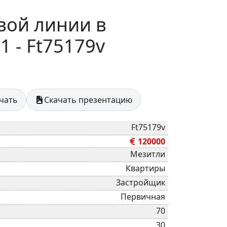
вой линии в
 - Ft75179v
ечать
Скачать презентацию
Ft75179v
120000
Мезитли
Квартиры
Застройщик
Первичная
70
30