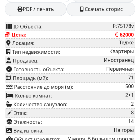
PDF / печать
Скачать сторис
Ft75178v
ID Объекта:
Цена:
62000
Тедже
Локация:
Квартиры
⁠Тип недвижимости:
Иностранец
Продавец:
Первичная
⁠Готовность объекта:
71
Площадь (м2):
500
Расстояние до моря (м):
2+1
Кол-во комнат:
2
Количество санузлов:
8
Этаж:
14
Этажность:
На горы
Вид из окна:
У моря, В большом городе
Объект находится: