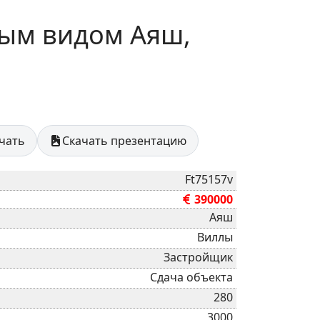
ным видом Аяш,
ечать
Скачать презентацию
Ft75157v
390000
Аяш
Виллы
Застройщик
Сдача объекта
280
3000