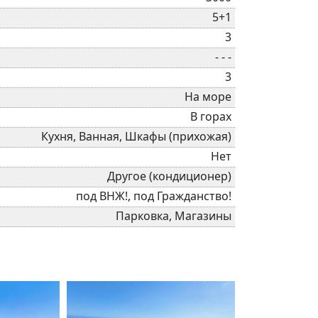
5+1
3
- - -
3
На море
В горах
Кухня, Ванная, Шкафы (прихожая)
Нет
Другое (кондиционер)
под ВНЖ!, под Гражданство!
Парковка, Магазины