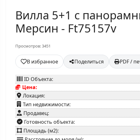
Вилла 5+1 с панорам
Мерсин - Ft75157v
Просмотров: 3451
В избранное
Поделиться
PDF / п
ID Объекта:
Цена:
Локация:
⁠Тип недвижимости:
Продавец:
⁠Готовность объекта:
Площадь (м2):
Расстояние до моря (м):