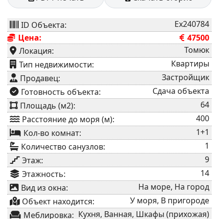
Ex240784
ID Объекта:
Цена:
47500
Томюк
Локация:
Квартиры
⁠Тип недвижимости:
Застройщик
Продавец:
Сдача объекта
⁠Готовность объекта:
64
Площадь (м2):
400
Расстояние до моря (м):
1+1
Кол-во комнат:
1
Количество санузлов:
9
Этаж:
14
Этажность:
На море, На город
Вид из окна:
У моря, В пригороде
Объект находится:
Кухня, Ванная, Шкафы (прихожая)
Меблировка: