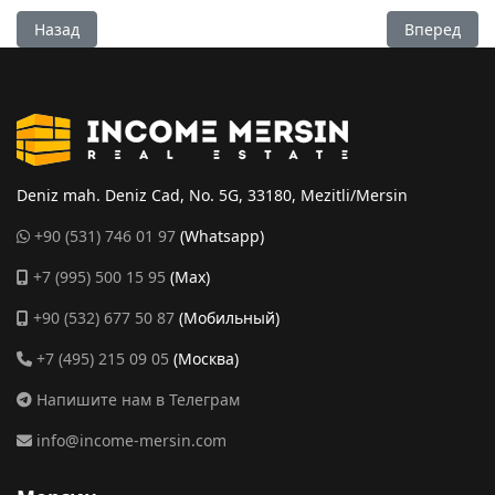
Предыдущий: Квартира 1+1 в новом доме у моря в Мерсине
Следующий:
Назад
Вперед
Deniz mah. Deniz Cad, No. 5G, 33180, Mezitli/Mersin
+90 (531) 746 01 97
(Whatsapp)
+7 (995) 500 15 95
(Max)
+90 (532) 677 50 87
(Мобильный)
+7 (495) 215 09 05
(Москва)
Напишите нам в Телеграм
info@income-mersin.com