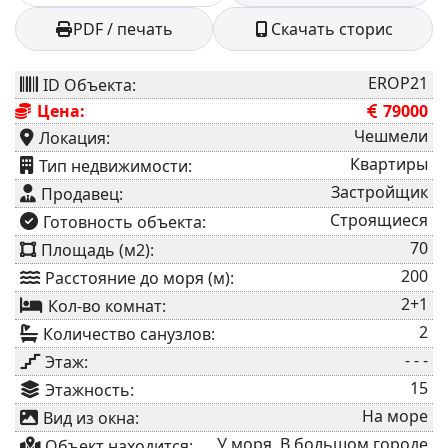
PDF / печать
Скачать сторис
EROP21
ID Объекта:
Цена:
79000
Чешмели
Локация:
Квартиры
⁠Тип недвижимости:
Застройщик
Продавец:
Строящиеся
⁠Готовность объекта:
70
Площадь (м2):
200
Расстояние до моря (м):
2+1
Кол-во комнат:
2
Количество санузлов:
- - -
Этаж:
15
Этажность:
На море
Вид из окна:
У моря, В большом городе
Объект находится: