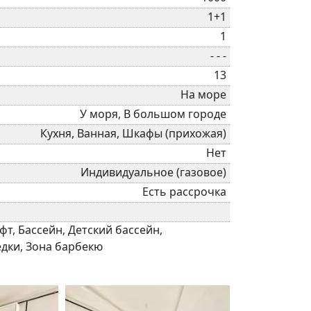
1+1
1
- - -
13
На море
У моря, В большом городе
Кухня, Ванная, Шкафы (прихожая)
Нет
Индивидуальное (газовое)
Есть рассрочка
т, Бассейн, Детский бассейн,
едки, Зона барбекю