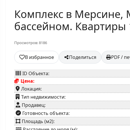
Комплекс в Мерсине, 
бассейном. Квартиры 
Просмотров: 8186
В избранное
Поделиться
PDF / п
ID Объекта:
Цена:
Локация:
⁠Тип недвижимости:
Продавец:
⁠Готовность объекта:
Площадь (м2):
Расстояние до моря (м):