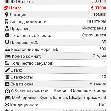
ECOT10
ID Объекта:
Цена:
37000
Томюк
Локация:
Квартиры
⁠Тип недвижимости:
Иностранец
Продавец:
Строящиеся
⁠Готовность объекта:
35
Площадь (м2):
600
Расстояние до моря (м):
Студия
Кол-во комнат:
1
Количество санузлов:
- - -
Этаж:
10
Этажность:
На море
Вид из окна:
У моря, В большом городе
Объект находится:
Кухня, Ванная, Шкафы (прихожая)
Меблировка:
Нет
Кондиционер: