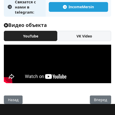
Связатся с
нами в
telegram:
Видео объекта
YouTube
VK Video
Предыдущий: Новый комплекс квартир 2+1 в Мерсине, Тежд
Следующий:
Назад
Вперед