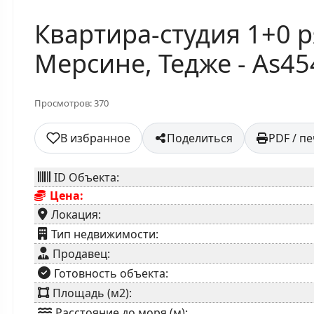
Квартира-студия 1+0 
Мерсине, Тедже - As4
Просмотров: 370
В избранное
Поделиться
PDF / п
ID Объекта:
Цена:
Локация:
⁠Тип недвижимости:
Продавец:
⁠Готовность объекта:
Площадь (м2):
Расстояние до моря (м):