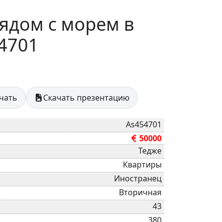
рядом с морем в
54701
ечать
Скачать презентацию
As454701
50000
Тедже
Квартиры
Иностранец
Вторичная
43
380