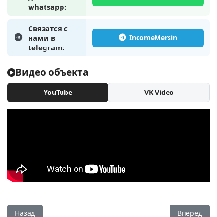
whatsapp:
Связатся с
нами в
telegram:
Видео объекта
YouTube
VK Video
Предыдущий: Квартиры 2+1 под ВНЖ Турции, в Чешмели, 
Следующий:
Назад
Вперед