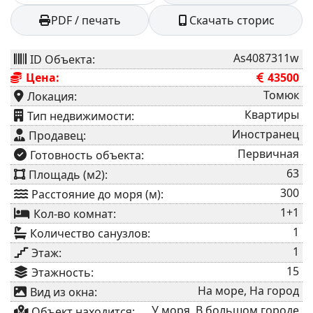
PDF / печать
Скачать сторис
As4087311w
ID Объекта:
Цена:
43500
Томюк
Локация:
Квартиры
⁠Тип недвижимости:
Иностранец
Продавец:
Первичная
⁠Готовность объекта:
63
Площадь (м2):
300
Расстояние до моря (м):
1+1
Кол-во комнат:
1
Количество санузлов:
1
Этаж:
15
Этажность:
На море, На город
Вид из окна:
У моря, В большом городе
Объект находится: