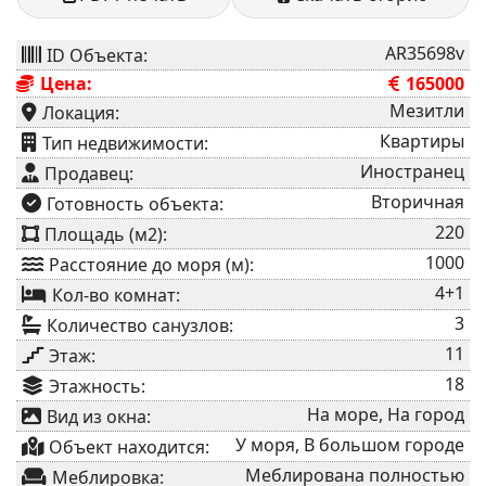
AR35698v
ID Объекта:
Цена:
165000
Мезитли
Локация:
Квартиры
⁠Тип недвижимости:
Иностранец
Продавец:
Вторичная
⁠Готовность объекта:
220
Площадь (м2):
1000
Расстояние до моря (м):
4+1
Кол-во комнат:
3
Количество санузлов:
11
Этаж:
18
Этажность:
На море, На город
Вид из окна:
У моря, В большом городе
Объект находится:
Меблирована полностью
Меблировка: