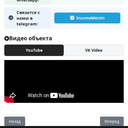
Связатся с
нами в
telegram:
Видео объекта
YouTube
VK Video
Предыдущий: Квартира 1+1 в Арпачбахшиш, Мерсин - SAR
Следующий:
Назад
Вперед