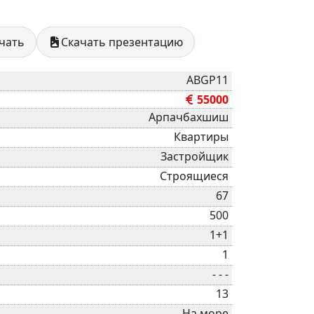
ечать
Скачать презентацию
ABGP11
55000
Арпачбахшиш
Квартиры
Застройщик
Строящиеся
67
500
1+1
1
- - -
13
На море