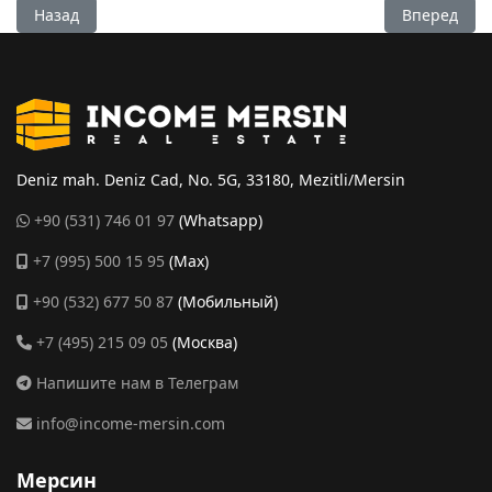
Предыдущий: Квартира 2+1 в Мерсине, Мезитли - EPL0217
Следующий:
Назад
Вперед
Deniz mah. Deniz Cad, No. 5G, 33180, Mezitli/Mersin
+90 (531) 746 01 97
(Whatsapp)
+7 (995) 500 15 95
(Max)
+90 (532) 677 50 87
(Мобильный)
+7 (495) 215 09 05
(Москва)
Напишите нам в Телеграм
info@income-mersin.com
Мерсин