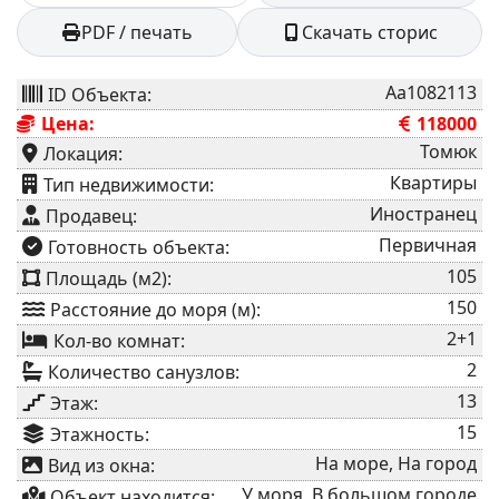
PDF / печать
Скачать сторис
Aa1082113
ID Объекта:
Цена:
118000
Томюк
Локация:
Квартиры
⁠Тип недвижимости:
Иностранец
Продавец:
Первичная
⁠Готовность объекта:
105
Площадь (м2):
150
Расстояние до моря (м):
2+1
Кол-во комнат:
2
Количество санузлов:
13
Этаж:
15
Этажность:
На море, На город
Вид из окна:
У моря, В большом городе
Объект находится: